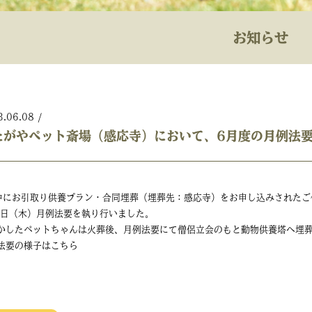
お知らせ
3.06.08
/
たがやペット斎場（感応寺）において、6月度の月例法
中にお引取り供養プラン・合同埋葬（埋葬先：感応寺）をお申し込みされたご
8日（木）月例法要を執り行いました。
かしたペットちゃんは火葬後、月例法要にて僧侶立会のもと動物供養塔へ埋
法要の様子はこちら