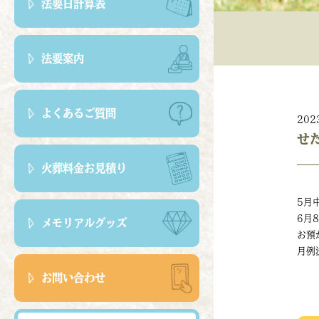
法要日計算表
法要案内
よくあるご質問
202
せ
火葬料金お見積り
5月
6月
メモリアルグッズ
お預
月例
お問い合わせ