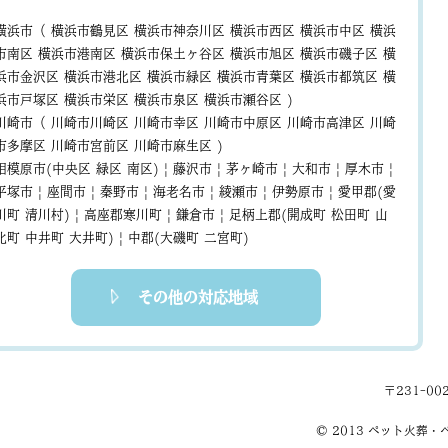
横浜市（
横浜市鶴見区
横浜市神奈川区
横浜市西区
横浜市中区
横浜
市南区
横浜市港南区
横浜市保土ヶ谷区
横浜市旭区
横浜市磯子区
横
浜市金沢区
横浜市港北区
横浜市緑区
横浜市青葉区
横浜市都筑区
横
浜市戸塚区
横浜市栄区
横浜市泉区
横浜市瀬谷区
)
川崎市（
川崎市川崎区
川崎市幸区
川崎市中原区
川崎市高津区
川崎
市多摩区
川崎市宮前区
川崎市麻生区
)
相模原市(中央区 緑区 南区)
|
藤沢市
|
茅ヶ崎市
|
大和市
|
厚木市
|
平塚市
|
座間市
|
秦野市
|
海老名市
|
綾瀬市
|
伊勢原市
|
愛甲郡(愛
川町 清川村)
|
高座郡寒川町
|
鎌倉市
|
足柄上郡(開成町 松田町 山
北町 中井町 大井町)
|
中郡(大磯町 二宮町)
その他の対応地域
〒231-0
© 2013 ペット火葬・ペ